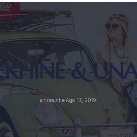
EKHIÑE & UNA
antonuribe
·
Ago 12, 2019
·